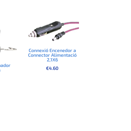
Connexió Encenedor a
Connector Alimentació
2,1X6
pador
€
4.60
a