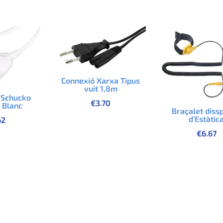
Connexió Xarxa Tipus
vuit 1,8m
 Schucko
€
3.70
 Blanc
Braçalet diss
d’Estàtic
62
€
6.67