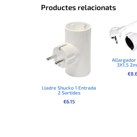
Productes relacionats
Allargador
3X1,5 2m
€
8.
Lladre Shucko 1 Entrada
2 Sortides
€
6.15