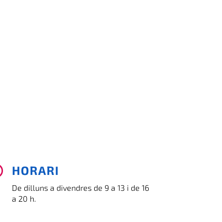
HORARI

De dilluns a divendres de 9 a 13 i de 16
a 20 h.