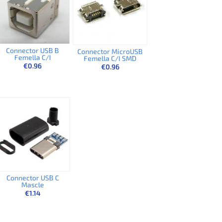
Connector USB B
Connector MicroUSB
Femella C/I
Femella C/I SMD
€
0.96
€
0.96
Connector USB C
Mascle
€
1.14