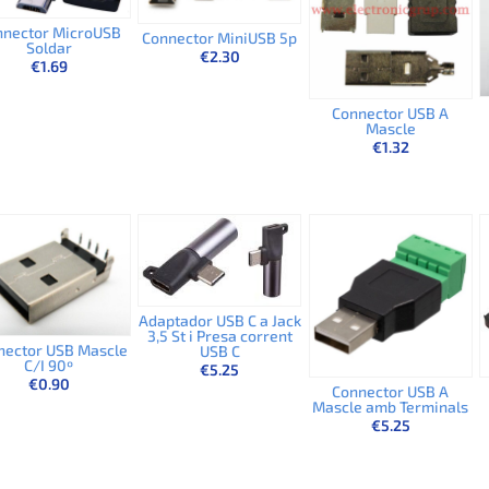
nnector MicroUSB
Connector MiniUSB 5p
Soldar
€
2.30
€
1.69
Connector USB A
Mascle
€
1.32
Adaptador USB C a Jack
3,5 St i Presa corrent
nector USB Mascle
USB C
C/I 90º
€
5.25
€
0.90
Connector USB A
Mascle amb Terminals
€
5.25