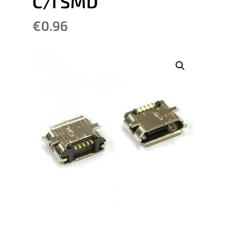
C/I SMD
€
0.96