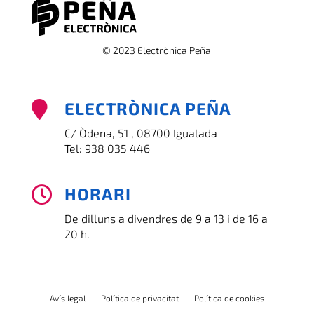
© 2023 Electrònica Peña
ELECTRÒNICA PEÑA

C/ Òdena, 51 , 08700 Igualada
Tel:
938 035 446
HORARI

De dilluns a divendres de 9 a 13 i de 16 a
20 h.
Avís legal
Política de privacitat
Política de cookies