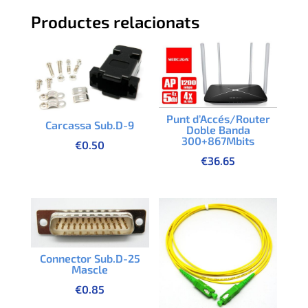
Productes relacionats
Punt d’Accés/Router
Carcassa Sub.D-9
Doble Banda
300+867Mbits
€
0.50
€
36.65
Connector Sub.D-25
Mascle
€
0.85