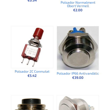
€
0.54
Polsador Normalment
Obert Vermell
€
2.00
Polsador 2C Conmutat
Polsador IP66 Antivandàlic
€
5.42
€
39.00