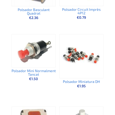
Polsador Circuit Imprès
Polsador Basculant
4P12
Quadrat
€
0.79
€
2.36
Polsador Mini Normalment
Tancat
€
1.50
Polsador Miniatura DH
€
1.95