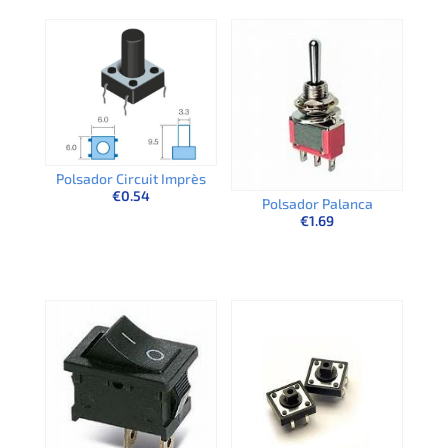
Polsador Circuit Imprès
€
0.54
Polsador Palanca
€
1.69