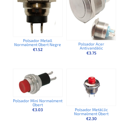
Polsador Metall
Polsador Acer
Normalment Obert Negre
Antivandàlic
€
1.52
€
3.75
Polsador Mini Normalment
Obert
€
3.03
Polsador Metàl.lic
Normalment Obert
€
2.30