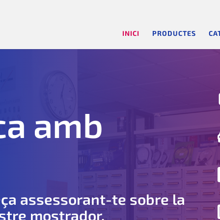
INICI
PRODUCTES
CA
ica amb
eça assessorant-te sobre la
ostre mostrador.