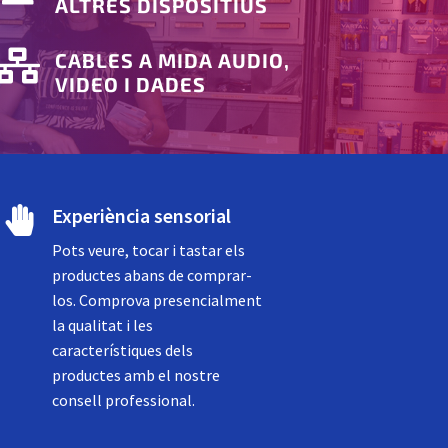
ALTRES DISPOSITIUS

CABLES A MIDA AUDIO,
VIDEO I DADES
Experiència sensorial

Pots veure, tocar i tastar els
productes abans de comprar-
los. Comprova presencialment
la qualitat i les
característiques dels
productes amb el nostre
consell professional.