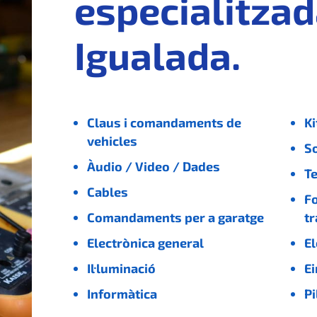
especialitzad
Igualada.
Claus i comandaments de
Ki
vehicles
S
Àudio / Video / Dades
T
Cables
Fo
Comandaments per a garatge
t
Electrònica general
El
Il·luminació
Ei
Informàtica
Pi