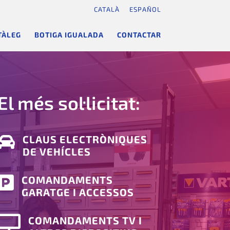
CATALÀ
ESPAÑOL
TÀLEG
BOTIGA IGUALADA
CONTACTAR
El més sol·licitat:

CLAUS ELECTRÒNIQUES
DE VEHÍCLES

COMANDAMENTS
GARATGE I ACCESSOS

COMANDAMENTS TV I