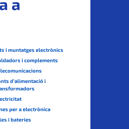
a a
ts i muntatges electrònics
oldadors i complements
elecomunicacions
nts d’alimentació i
ransformadors
ectricitat
nes per a electrònica
les i bateries