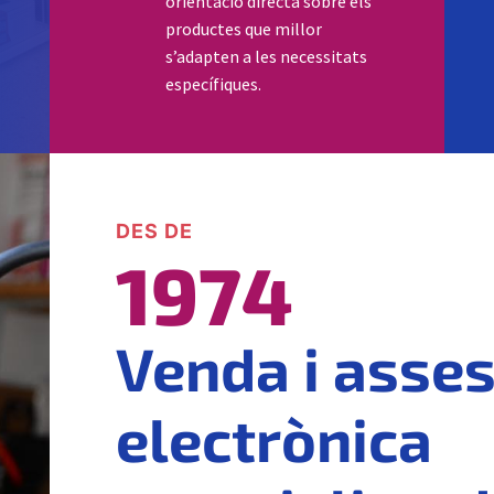
orientació directa sobre els
productes que millor
s’adapten a les necessitats
específiques.
DES DE
1974
Venda i asses
electrònica