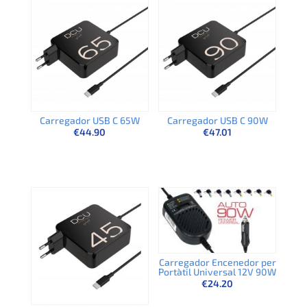
Carregador USB C 65W
Carregador USB C 90W
€
44.90
€
47.01
Carregador Encenedor per
Portàtil Universal 12V 90W
€
24.20