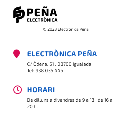
© 2023 Electrònica Peña
ELECTRÒNICA PEÑA

C/ Òdena, 51 , 08700 Igualada
Tel:
938 035 446
HORARI

De dilluns a divendres de 9 a 13 i de 16 a
20 h.