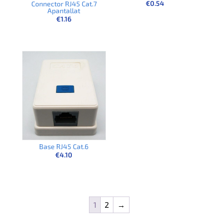
€
0.54
Connector RJ45 Cat.7
Apantallat
€
1.16
Base RJ45 Cat.6
€
4.10
1
2
→