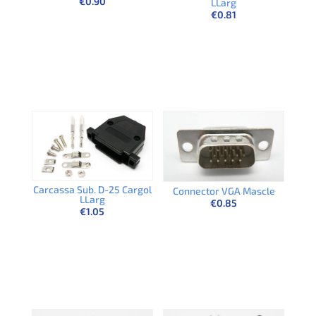
€
0.90
LLarg
€
0.81
Carcassa Sub. D-25 Cargol
Connector VGA Mascle
LLarg
€
0.85
€
1.05