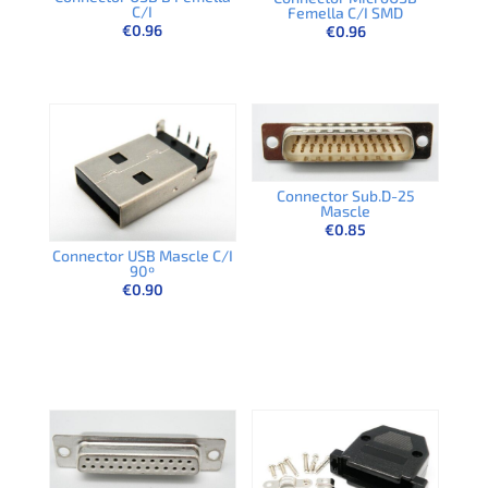
C/I
Femella C/I SMD
€
0.96
€
0.96
Connector Sub.D-25
Mascle
€
0.85
Connector USB Mascle C/I
90º
€
0.90