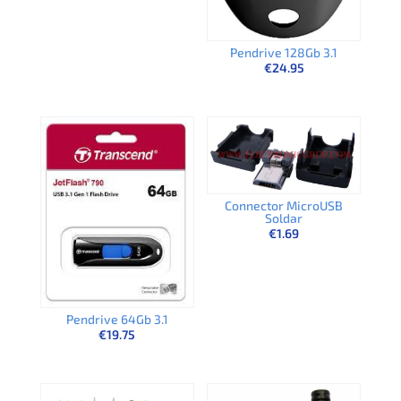
Pendrive 128Gb 3.1
€
24.95
Connector MicroUSB
Soldar
€
1.69
Pendrive 64Gb 3.1
€
19.75