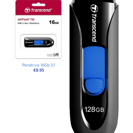
Pendrive 16Gb 3.1
€
8.95