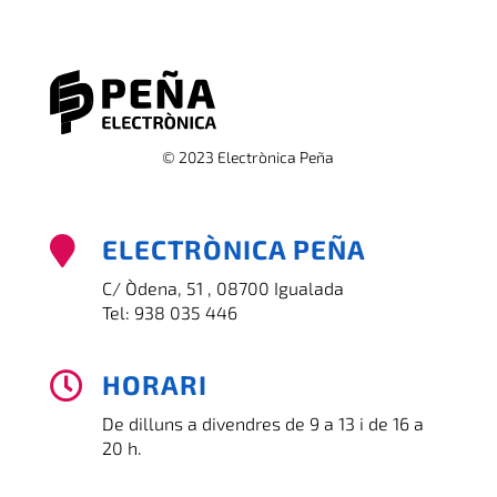
© 2023 Electrònica Peña
ELECTRÒNICA PEÑA

C/ Òdena, 51 , 08700 Igualada
Tel:
938 035 446
HORARI

De dilluns a divendres de 9 a 13 i de 16 a
20 h.