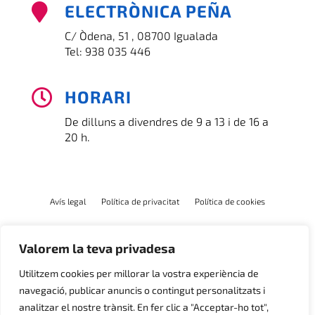
ELECTRÒNICA PEÑA

C/ Òdena, 51 , 08700 Igualada
Tel:
938 035 446
HORARI

De dilluns a divendres de 9 a 13 i de 16 a
20 h.
Avís legal
Política de privacitat
Política de cookies
Valorem la teva privadesa
Utilitzem cookies per millorar la vostra experiència de
navegació, publicar anuncis o contingut personalitzats i
analitzar el nostre trànsit. En fer clic a "Acceptar-ho tot",