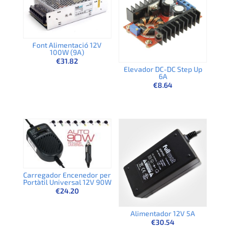
Font Alimentació 12V
100W (9A)
€
31.82
Elevador DC-DC Step Up
6A
€
8.64
Carregador Encenedor per
Portàtil Universal 12V 90W
€
24.20
Alimentador 12V 5A
€
30.54