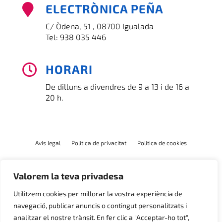
ELECTRÒNICA PEÑA

C/ Òdena, 51 , 08700 Igualada
Tel:
938 035 446
HORARI

De dilluns a divendres de 9 a 13 i de 16 a
20 h.
Avís legal
Política de privacitat
Política de cookies
Valorem la teva privadesa
Utilitzem cookies per millorar la vostra experiència de
navegació, publicar anuncis o contingut personalitzats i
analitzar el nostre trànsit. En fer clic a "Acceptar-ho tot",