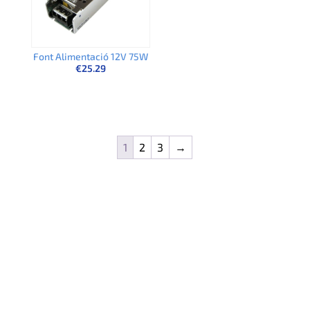
Font Alimentació 12V 75W
€
25.29
1
2
3
→