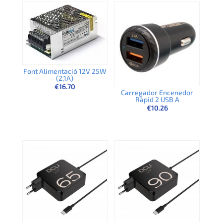
Font Alimentació 12V 25W
(2,1A)
€
16.70
Carregador Encenedor
Ràpid 2 USB A
€
10.26