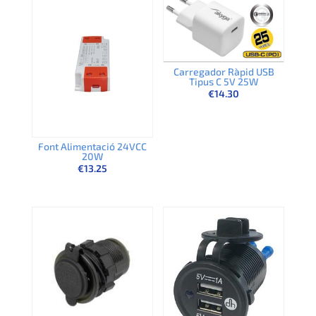
Carregador Ràpid USB
Tipus C 5V 25W
€
14.30
Font Alimentació 24VCC
20W
€
13.25