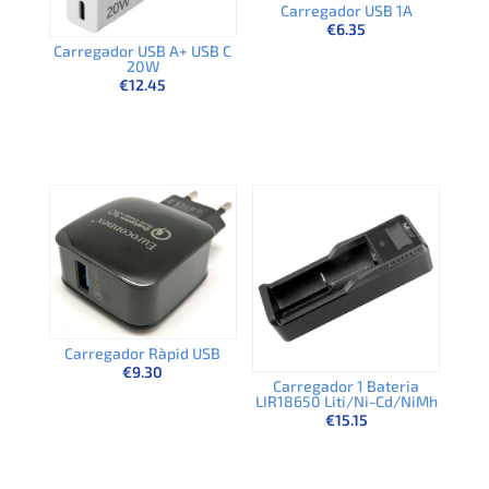
Carregador USB 1A
€
6.35
Carregador USB A+ USB C
20W
€
12.45
Carregador Ràpid USB
€
9.30
Carregador 1 Bateria
LIR18650 Liti/Ni-Cd/NiMh
€
15.15