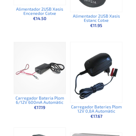
Alimentador 2USB Xasis
Encenedor Cotxe
Alimentador 2USB Xasis
€
14.50
Estanc Cotxe
€
11.95
Carregador Bateria Plom
6/12V 600mA Automàtic
Carregador Bateries Plom
€
17.19
12V 0,8A Automàtic
€
17.67