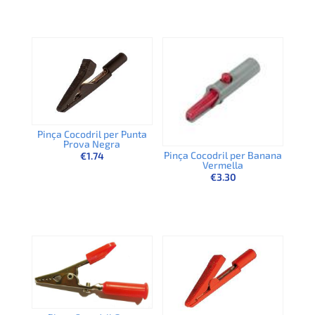
Pinça Cocodril per Punta
Prova Negra
Pinça Cocodril per Banana
€
1.74
Vermella
€
3.30