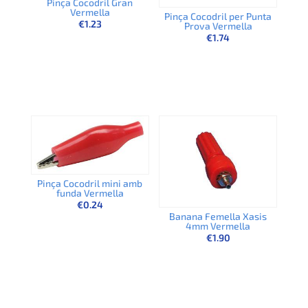
Pinça Cocodril Gran
Vermella
Pinça Cocodril per Punta
€
1.23
Prova Vermella
€
1.74
Pinça Cocodril mini amb
funda Vermella
€
0.24
Banana Femella Xasis
4mm Vermella
€
1.90