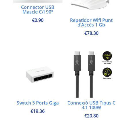
Connector USB
Mascle C/I 90º
Repetidor Wifi Punt
€
0.90
d’Accés 1 Gb
€
78.30
Switch 5 Ports Giga
Connexió USB Tipus C
3.1 100W
€
19.36
€
20.80