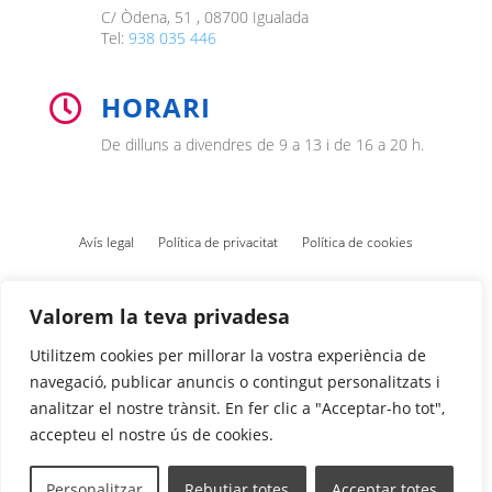
C/ Òdena, 51 , 08700 Igualada
Tel:
938 035 446
HORARI

De dilluns a divendres de 9 a 13 i de 16 a 20 h.
Avís legal
Política de privacitat
Política de cookies
Valorem la teva privadesa
Utilitzem cookies per millorar la vostra experiència de
navegació, publicar anuncis o contingut personalitzats i
analitzar el nostre trànsit. En fer clic a "Acceptar-ho tot",
accepteu el nostre ús de cookies.
Personalitzar
Rebutjar totes
Acceptar totes