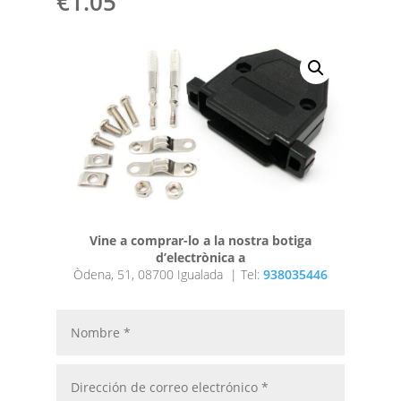
€
1.05
Vine a comprar-lo a la nostra botiga
d’electrònica a
Òdena, 51, 08700 Igualada |
Tel:
938035446