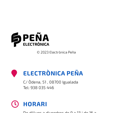
© 2023 Electrònica Peña
ELECTRÒNICA PEÑA

C/ Òdena, 51 , 08700 Igualada
Tel:
938 035 446
HORARI

De dilluns a divendres de 9 a 13 i de 16 a