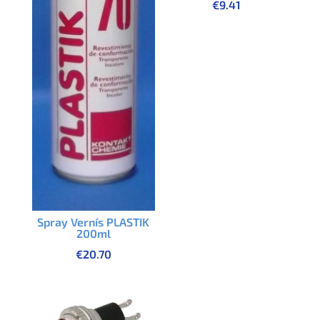
€
9.41
Spray Vernís PLASTIK
200ml
€
20.70