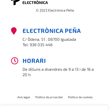
© 2023 Electrònica Peña
ELECTRÒNICA PEÑA

C/ Òdena, 51 , 08700 Igualada
Tel:
938 035 446
HORARI

De dilluns a divendres de 9 a 13 i de 16 a
20 h.
Avís legal
Política de privacitat
Política de cookies