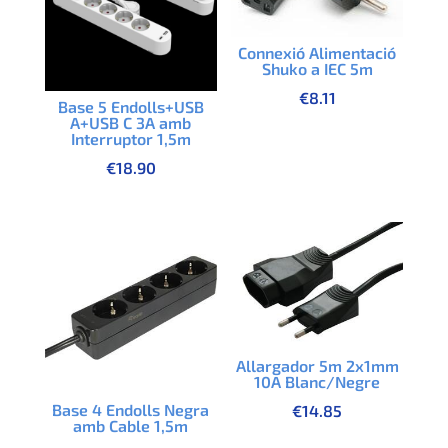
Connexió Alimentació
Shuko a IEC 5m
€
8.11
Base 5 Endolls+USB
A+USB C 3A amb
Interruptor 1,5m
€
18.90
Allargador 5m 2x1mm
10A Blanc/Negre
Base 4 Endolls Negra
€
14.85
amb Cable 1,5m