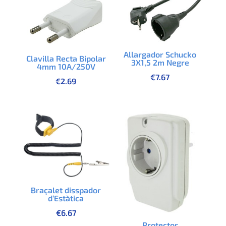
Allargador Schucko
Clavilla Recta Bipolar
3X1,5 2m Negre
4mm 10A/250V
€
7.67
€
2.69
Braçalet disspador
d’Estàtica
€
6.67
Protector