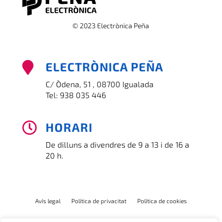
© 2023 Electrònica Peña
ELECTRÒNICA PEÑA

C/ Òdena, 51 , 08700 Igualada
Tel:
938 035 446
HORARI

De dilluns a divendres de 9 a 13 i de 16 a
20 h.
Avís legal
Política de privacitat
Política de cookies