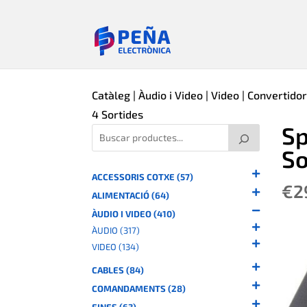
Catàleg
|
Àudio i Video
|
Video
|
Convertido
4 Sortides
Sp
So
ACCESSORIS COTXE (57)
€
2
ALIMENTACIÓ (64)
ÀUDIO I VIDEO (410)
ÀUDIO (317)
VIDEO (134)
CABLES (84)
COMANDAMENTS (28)
EINES (63)