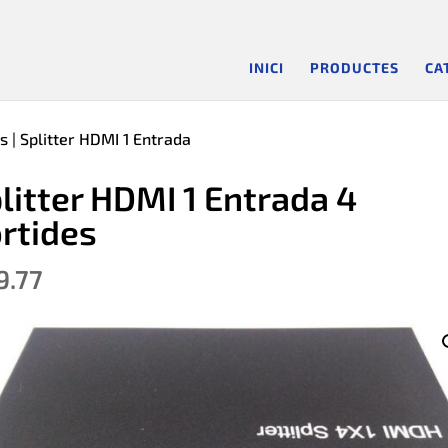
INICI
PRODUCTES
CA
rs
| Splitter HDMI 1 Entrada
litter HDMI 1 Entrada 4
rtides
9.77