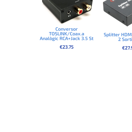
Conversor
TOSLINK/Coax.a
Splitter HDM
Analògic RCA+Jack 3.5 St
2 Sort
€
23.75
€
27.