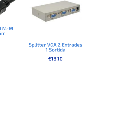
I M-M
 5m
Splitter VGA 2 Entrades
1 Sortida
€
18.10