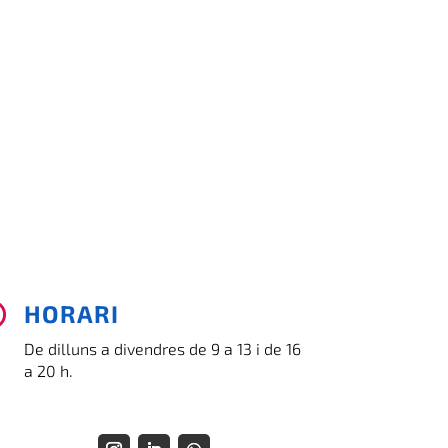
HORARI

De dilluns a divendres de 9 a 13 i de 16
a 20 h.