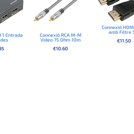
Connexió HDM
amb Filtre
I 1 Entrada
Connexió RCA M-M
ides
Video 75 Ohm 10m
€
11.50
95
€
10.60