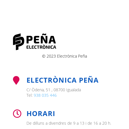
© 2023 Electrònica Peña
ELECTRÒNICA PEÑA

C/ Òdena, 51 , 08700 Igualada
Tel:
938 035 446
HORARI

De dilluns a divendres de 9 a 13 i de 16 a 20 h.