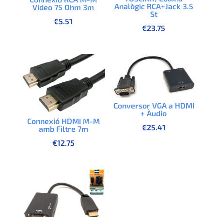
Analògic RCA+Jack 3.5
Video 75 Ohm 3m
St
€
5.51
€
23.75
Conversor VGA a HDMI
+ Àudio
Connexió HDMI M-M
€
25.41
amb Filtre 7m
€
12.75