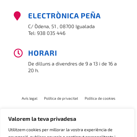
ELECTRÒNICA PEÑA

C/ Òdena, 51 , 08700 Igualada
Tel:
938 035 446
HORARI

De dilluns a divendres de 9 a 13 i de 16 a
20 h.
Avís legal
Política de privacitat
Política de cookies
Valorem la teva privadesa
Utilitzem cookies per millorar la vostra experiència de
navegació, publicar anuncis o contingut personalitzats i