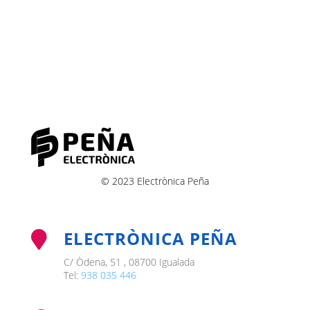
© 2023 Electrònica Peña
ELECTRÒNICA PEÑA

C/ Òdena, 51 , 08700 Igualada
Tel:
938 035 446