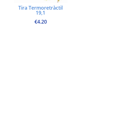
Tira Termoretràctil
19,1
€
4.20