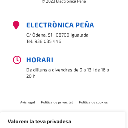
© 2023 Electrònica Peña
ELECTRÒNICA PEÑA

C/ Òdena, 51 , 08700 Igualada
Tel:
938 035 446
HORARI

De dilluns a divendres de 9 a 13 i de 16 a
20 h.
Avís legal
Política de privacitat
Política de cookies
Valorem la teva privadesa