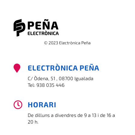
© 2023 Electrònica Peña
ELECTRÒNICA PEÑA

C/ Òdena, 51 , 08700 Igualada
Tel:
938 035 446
HORARI

De dilluns a divendres de 9 a 13 i de 16 a
20 h.