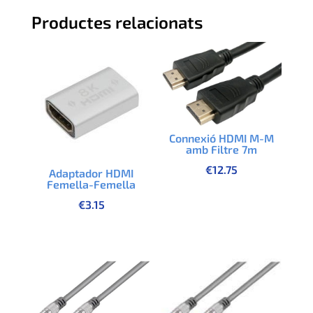
Productes relacionats
Connexió HDMI M-M
amb Filtre 7m
€
12.75
Adaptador HDMI
Femella-Femella
€
3.15