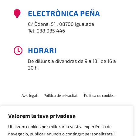
ELECTRÒNICA PEÑA

C/ Òdena, 51 , 08700 Igualada
Tel:
938 035 446
HORARI

De dilluns a divendres de 9 a 13 i de 16 a
20 h.
Avís legal
Política de privacitat
Política de cookies
Valorem la teva privadesa
Utilitzem cookies per millorar la vostra experiència de
navegació, publicar anuncis o contingut personalitzats i