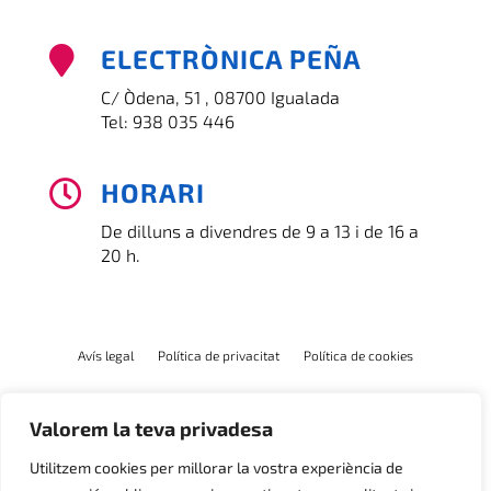
ELECTRÒNICA PEÑA

C/ Òdena, 51 , 08700 Igualada
Tel:
938 035 446
HORARI

De dilluns a divendres de 9 a 13 i de 16 a
20 h.
Avís legal
Política de privacitat
Política de cookies
Valorem la teva privadesa
Utilitzem cookies per millorar la vostra experiència de