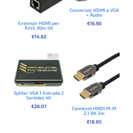
Conversor HDMI a VGA
+ Àudio
Extensor HDMI per
€
16.90
RJ45 30m 4K
€
14.82
Spliter VGA 1 Entrada 2
Sortides 4K
€
28.07
Connexió HMDI M-M
2.1 8K 2m
€
18.85