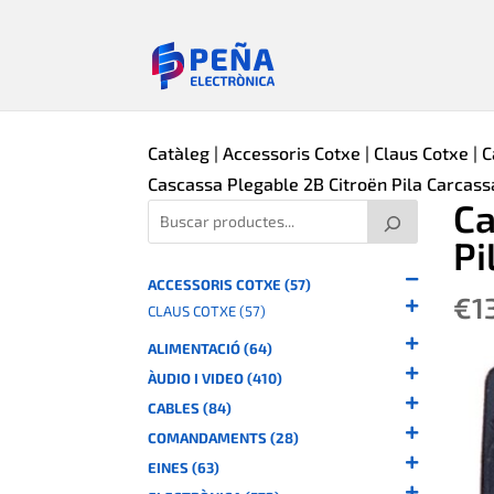
Catàleg
|
Accessoris Cotxe
|
Claus Cotxe
|
C
Cascassa Plegable 2B Citroën Pila Carcass
Ca
Pi
ACCESSORIS COTXE (57)
€
1
CLAUS COTXE (57)
ALIMENTACIÓ (64)
ÀUDIO I VIDEO (410)
CABLES (84)
COMANDAMENTS (28)
EINES (63)