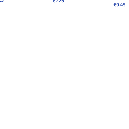
€
7.26
€
9.45