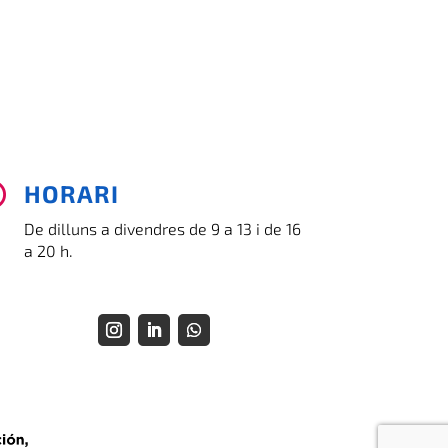
HORARI

De dilluns a divendres de 9 a 13 i de 16
a 20 h.