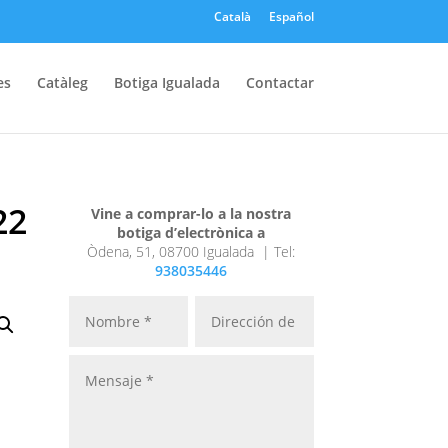
Català
Español
es
Catàleg
Botiga Igualada
Contactar
22
Vine a comprar-lo a la nostra
botiga d’electrònica a
Òdena, 51, 08700 Igualada |
Tel:
938035446