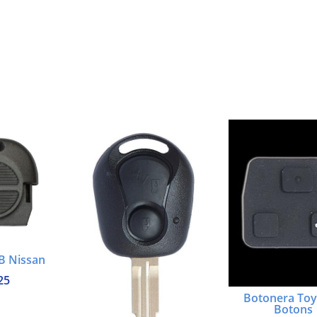
B Nissan
25
Botonera Toy
Botons