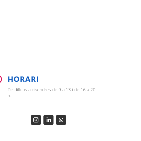
HORARI

De dilluns a divendres de 9 a 13 i de 16 a 20
h.