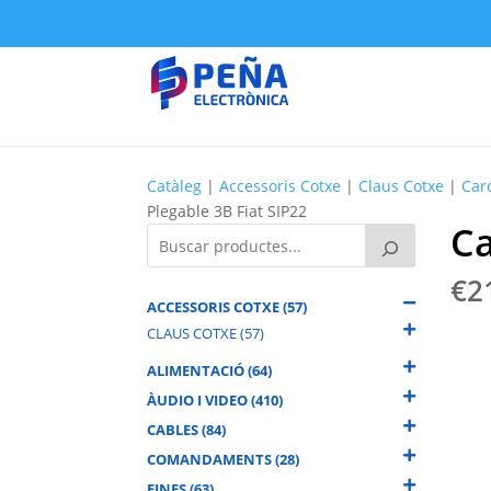
Catàleg
|
Accessoris Cotxe
|
Claus Cotxe
|
Car
Plegable 3B Fiat SIP22
Ca
€
2
ACCESSORIS COTXE (57)
CLAUS COTXE (57)
ALIMENTACIÓ (64)
ÀUDIO I VIDEO (410)
CABLES (84)
COMANDAMENTS (28)
EINES (63)