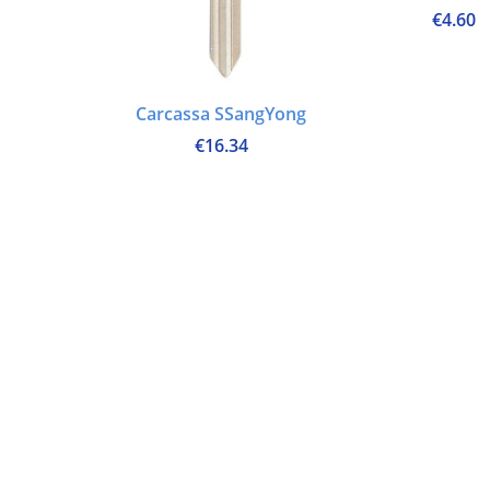
€
4.60
Carcassa SSangYong
€
16.34