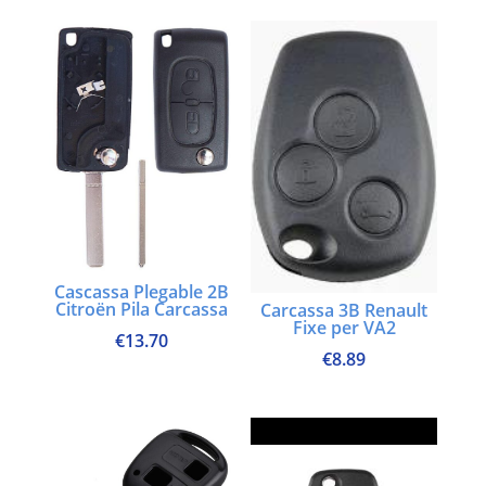
Cascassa Plegable 2B
Citroën Pila Carcassa
Carcassa 3B Renault
Fixe per VA2
€
13.70
€
8.89