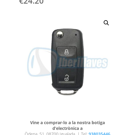
€
24.20
Vine a comprar-lo a la nostra botiga
d’electrònica a
Òdena, 51, 08700 Igualada |
Tel:
938035446