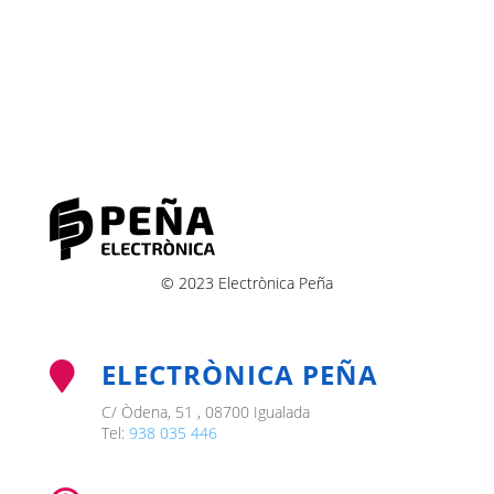
© 2023 Electrònica Peña
ELECTRÒNICA PEÑA

C/ Òdena, 51 , 08700 Igualada
Tel:
938 035 446