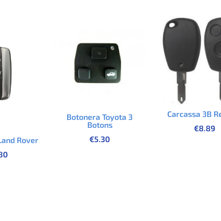
Carcassa 3B R
Botonera Toyota 3
Botons
€
8.89
€
5.30
Land Rover
80