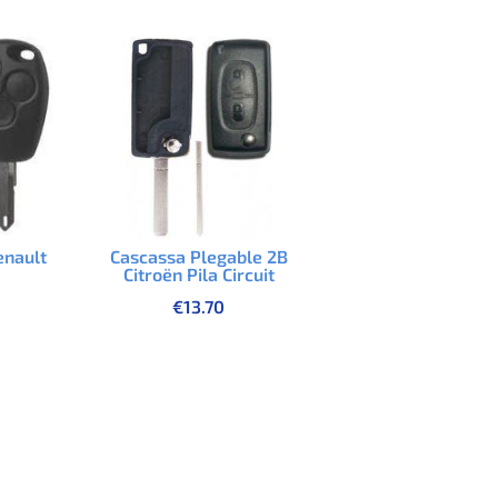
enault
Cascassa Plegable 2B
Citroën Pila Circuit
€
13.70