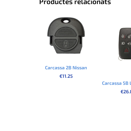
Productes relacionats
Carcassa 2B Nissan
€
11.25
Carcassa 5B 
€
26.