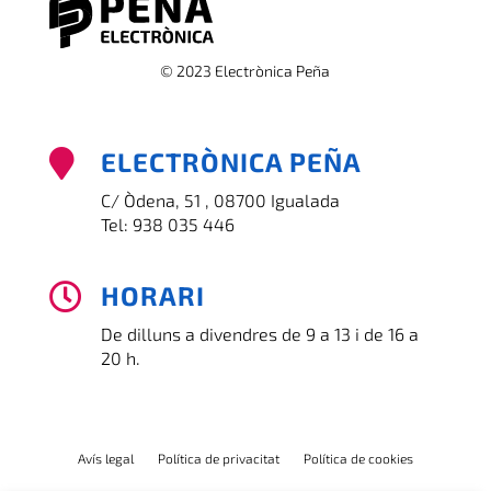
© 2023 Electrònica Peña
ELECTRÒNICA PEÑA

C/ Òdena, 51 , 08700 Igualada
Tel:
938 035 446
HORARI

De dilluns a divendres de 9 a 13 i de 16 a
20 h.
Avís legal
Política de privacitat
Política de cookies