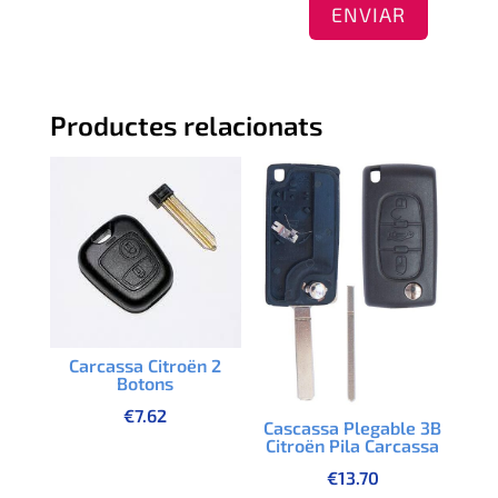
ENVIAR
Productes relacionats
Carcassa Citroën 2
Botons
€
7.62
Cascassa Plegable 3B
Citroën Pila Carcassa
€
13.70