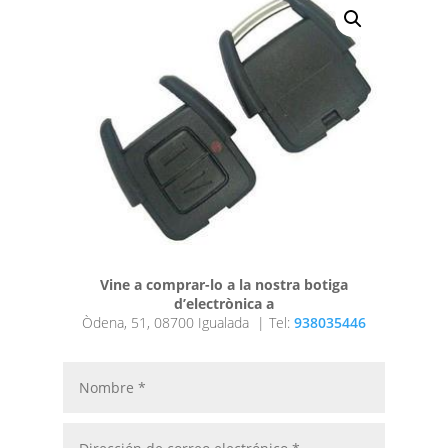
Vine a comprar-lo a la nostra botiga
d’electrònica a
Òdena, 51, 08700 Igualada |
Tel:
938035446