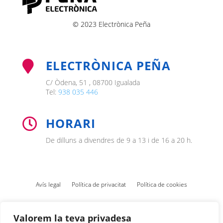
© 2023 Electrònica Peña
ELECTRÒNICA PEÑA

C/ Òdena, 51 , 08700 Igualada
Tel:
938 035 446
HORARI

De dilluns a divendres de 9 a 13 i de 16 a 20 h.
Avís legal
Política de privacitat
Política de cookies
Valorem la teva privadesa