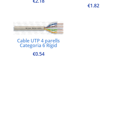
€
2.18
€
1.82
Cable UTP 4 parells
Categoria 6 Rígid
€
0.54