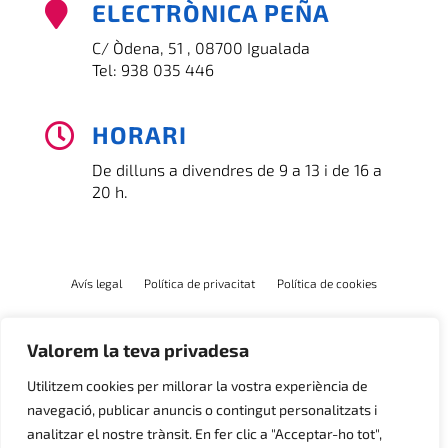
ELECTRÒNICA PEÑA

C/ Òdena, 51 , 08700 Igualada
Tel:
938 035 446
HORARI

De dilluns a divendres de 9 a 13 i de 16 a
20 h.
Avís legal
Política de privacitat
Política de cookies
Valorem la teva privadesa
Utilitzem cookies per millorar la vostra experiència de
navegació, publicar anuncis o contingut personalitzats i
analitzar el nostre trànsit. En fer clic a "Acceptar-ho tot",