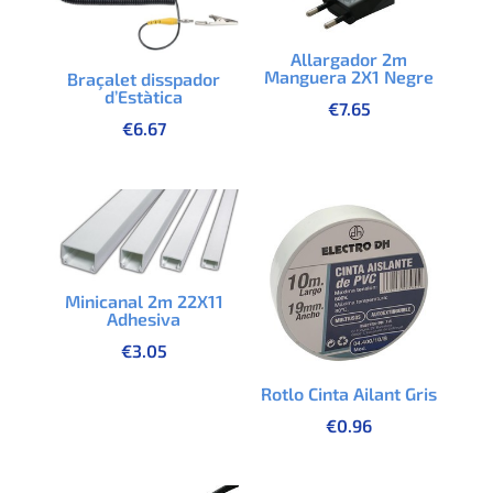
Allargador 2m
Manguera 2X1 Negre
Braçalet disspador
d’Estàtica
€
7.65
€
6.67
Minicanal 2m 22X11
Adhesiva
€
3.05
Rotlo Cinta Ailant Gris
€
0.96