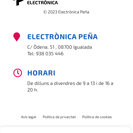
© 2023 Electrònica Peña
ELECTRÒNICA PEÑA

C/ Òdena, 51 , 08700 Igualada
Tel:
938 035 446
HORARI

De dilluns a divendres de 9 a 13 i de 16 a
20 h.
Avís legal
Política de privacitat
Política de cookies