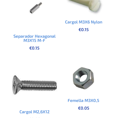
Cargol M3X6 Nylon
€
0.15
Separador Hexagonal
M3X15 M-F
€
0.15
Femella M3X0,5
€
0.05
Cargol M2,6X12