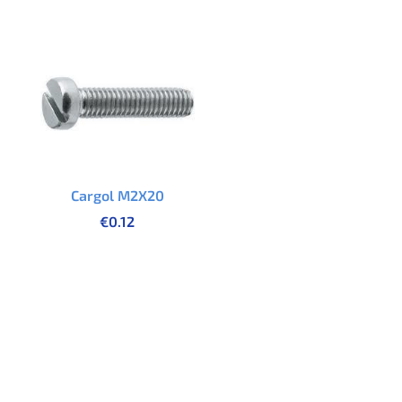
Cargol M2X20
€
0.12