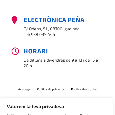
ELECTRÒNICA PEÑA

C/ Òdena, 51 , 08700 Igualada
Tel:
938 035 446
HORARI

De dilluns a divendres de 9 a 13 i de 16 a
20 h.
Avís legal
Política de privacitat
Política de cookies
Valorem la teva privadesa