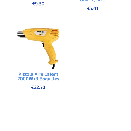
€
9.30
€
7.41
Pistola Aire Calent
2000W+3 Boquilles
€
22.70