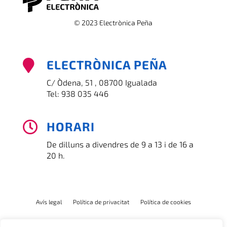
© 2023 Electrònica Peña
ELECTRÒNICA PEÑA

C/ Òdena, 51 , 08700 Igualada
Tel:
938 035 446
HORARI

De dilluns a divendres de 9 a 13 i de 16 a
20 h.
Avís legal
Política de privacitat
Política de cookies