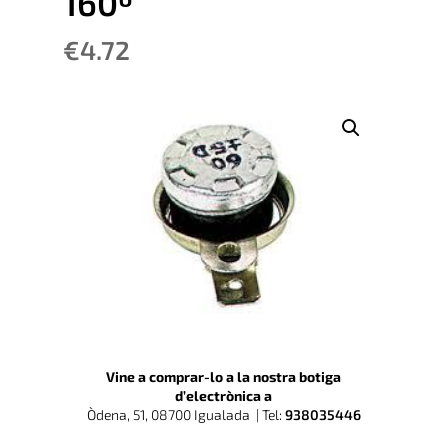
160º
€
4.72
Vine a comprar-lo a la nostra botiga
d’electrònica a
Òdena, 51, 08700 Igualada |
Tel:
938035446