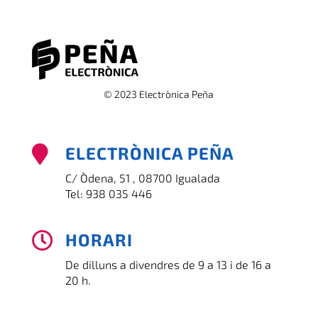
© 2023 Electrònica Peña
ELECTRÒNICA PEÑA

C/ Òdena, 51 , 08700 Igualada
Tel:
938 035 446
HORARI

De dilluns a divendres de 9 a 13 i de 16 a
20 h.