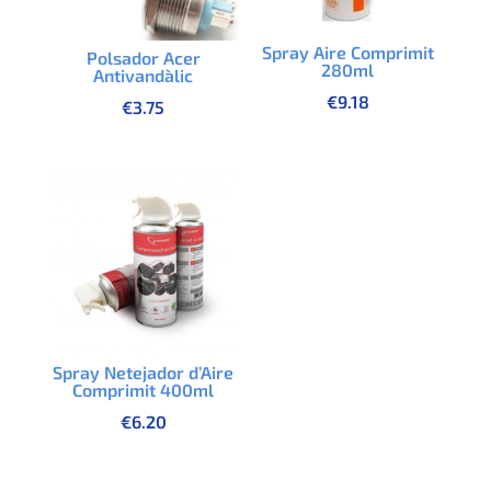
Spray Aire Comprimit
Polsador Acer
280ml
Antivandàlic
€
9.18
€
3.75
Spray Netejador d’Aire
Comprimit 400ml
€
6.20