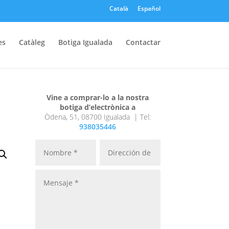
Català
Español
es
Catàleg
Botiga Igualada
Contactar
Vine a comprar-lo a la nostra
botiga d’electrònica a
Òdena, 51, 08700 Igualada |
Tel:
938035446