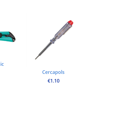
ic
Cercapols
€
1.10