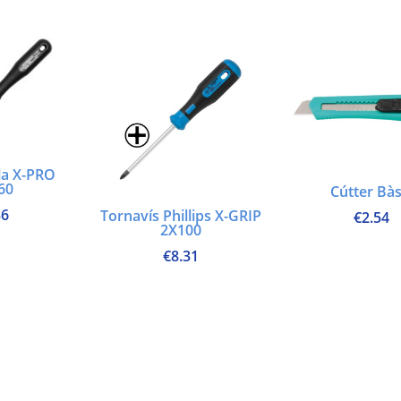
la X-PRO
60
Cútter Bàs
36
Tornavís Phillips X-GRIP
€
2.54
2X100
€
8.31