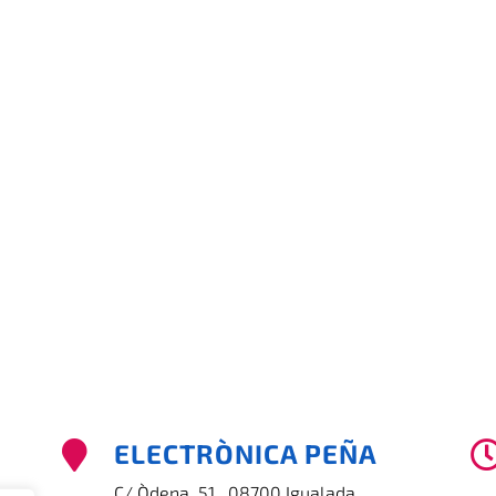
ELECTRÒNICA PEÑA

C/ Òdena, 51 , 08700 Igualada