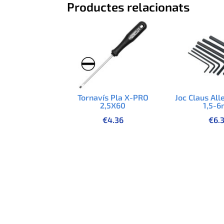
Productes relacionats
Tornavís Pla X-PRO
Joc Claus All
2,5X60
1,5-
€
4.36
€
6.