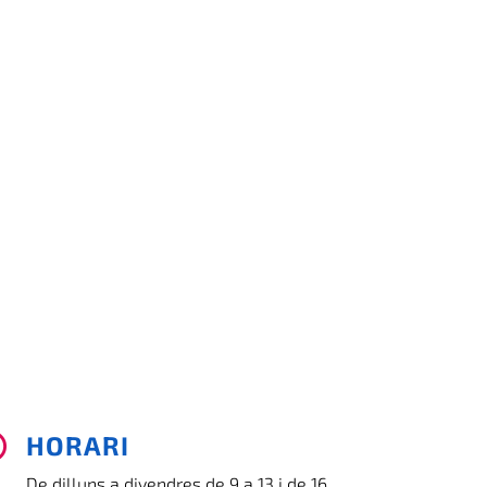
HORARI

De dilluns a divendres de 9 a 13 i de 16