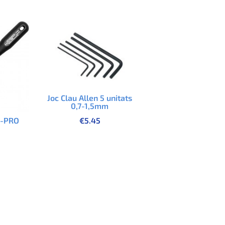
Joc Clau Allen 5 unitats
0,7-1,5mm
€
5.45
X-PRO