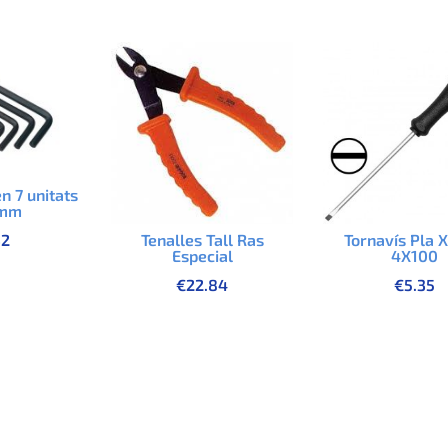
en 7 unitats
6mm
32
Tenalles Tall Ras
Tornavís Pla 
Especial
4X100
€
22.84
€
5.35