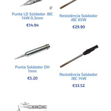
Punta LD Soldador JBC
Resistència Soldador
14W 0,3mm
JBC 65W
€
14.94
€
29.90
Punta Soldador DH
1mm
Resistència Soldador
€
5.20
JBC 14W
€
33.52