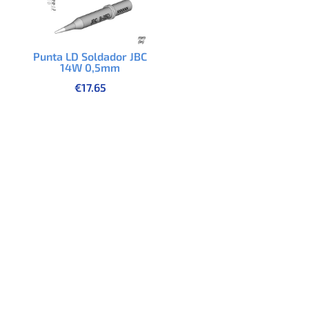
Punta LD Soldador JBC
14W 0,5mm
€
17.65