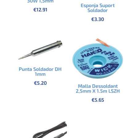
30W 1,5mm
Esponja Suport
€
12.91
Soldador
€
3.30
Punta Soldador DH
1mm
€
5.20
Malla Dessoldant
2,5mm X 1.5m LSZH
€
5.65