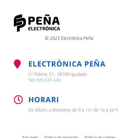
© 2023 Electrònica Peña
ELECTRÒNICA PEÑA

C/ Òdena, 51 , 08700 Igualada
Tel:
938 035 446
HORARI

De dilluns a divendres de 9 a 13 i de 16 a 20 h.
Avís legal
Política de privacitat
Política de cookies