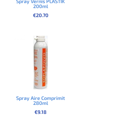
Spray Vernís PLASTIK
200ml
€
20.70
Spray Aire Comprimit
280ml
€
9.18