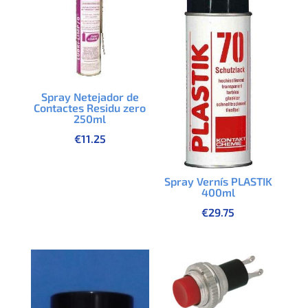
Spray Netejador de
Contactes Residu zero
250ml
€
11.25
Spray Vernís PLASTIK
400ml
€
29.75