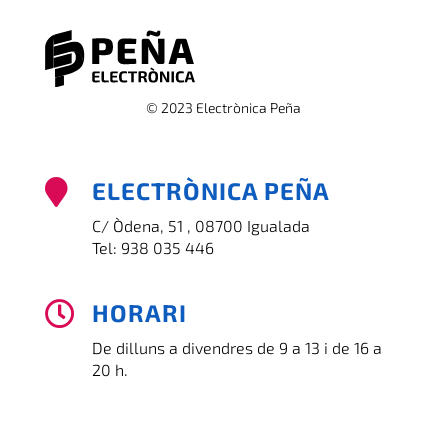
© 2023 Electrònica Peña
ELECTRÒNICA PEÑA

C/ Òdena, 51 , 08700 Igualada
Tel:
938 035 446
HORARI

De dilluns a divendres de 9 a 13 i de 16 a
20 h.