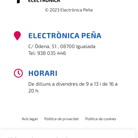
© 2023 Electrònica Peña
ELECTRÒNICA PEÑA

C/ Òdena, 51 , 08700 Igualada
Tel:
938 035 446
HORARI

De dilluns a divendres de 9 a 13 i de 16 a
20 h.
Avís legal
Política de privacitat
Política de cookies