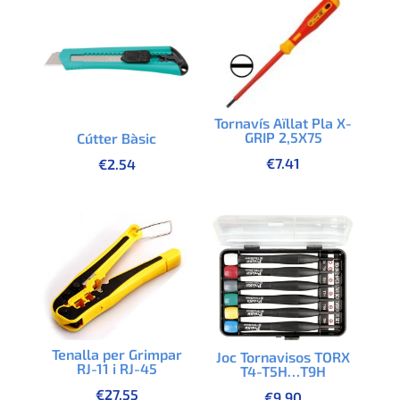
Tornavís Aïllat Pla X-
GRIP 2,5X75
Cútter Bàsic
€
7.41
€
2.54
Tenalla per Grimpar
Joc Tornavisos TORX
RJ-11 i RJ-45
T4-T5H…T9H
€
27.55
€
9.90