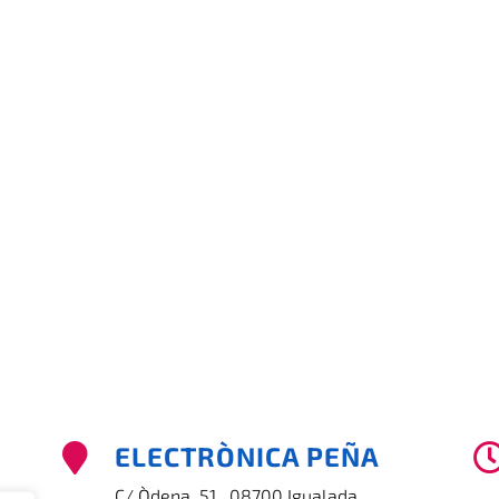
ELECTRÒNICA PEÑA

C/ Òdena, 51 , 08700 Igualada