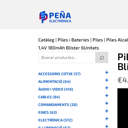
Catàleg
|
Piles i Bateries
|
Piles
|
Piles Alca
1,4V 180mAh Blíster 6Unitats
Pi
Bl
ACCESSORIS COTXE (57)
€
4
ALIMENTACIÓ (64)
ÀUDIO I VIDEO (410)
CABLES (84)
COMANDAMENTS (28)
EINES (63)
ELECTRÒNICA (572)
IL.LUMINACIÓ (62)