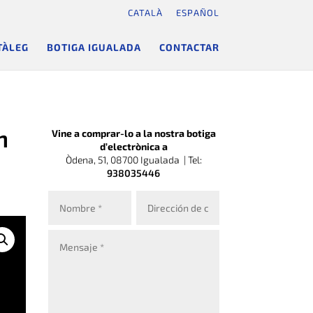
CATALÀ
ESPAÑOL
TÀLEG
BOTIGA IGUALADA
CONTACTAR
h
Vine a comprar-lo a la nostra botiga
d’electrònica a
Òdena, 51, 08700 Igualada |
Tel:
938035446