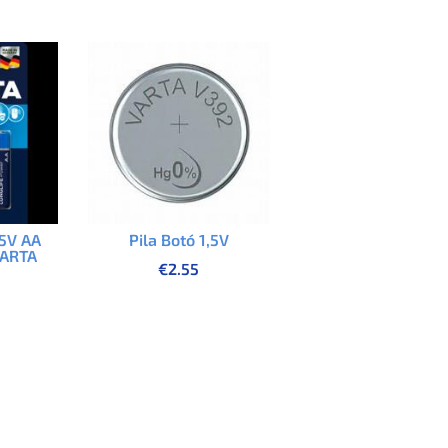
,5V AA
Pila Botó 1,5V
VARTA
€
2.55