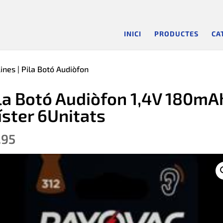
INICI
PRODUCTES
CA
lines
| Pila Botó Audiòfon
la Botó Audiòfon 1,4V 180mA
íster 6Unitats
.95