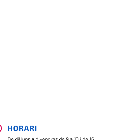
HORARI

De dilluns a divendres de 9 a 13 i de 16