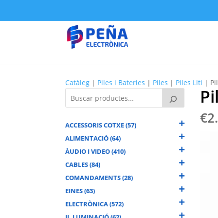
Catàleg
|
Piles i Bateries
|
Piles
|
Piles Liti
| Pil
Pi
€
2
ACCESSORIS COTXE (57)
ALIMENTACIÓ (64)
ÀUDIO I VIDEO (410)
CABLES (84)
COMANDAMENTS (28)
EINES (63)
ELECTRÒNICA (572)
IL.LUMINACIÓ (62)