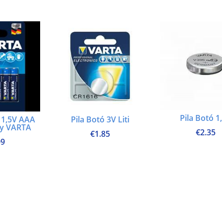
Pila Botó 1
a 1,5V AAA
Pila Botó 3V Liti
gy VARTA
€
2.35
€
1.85
09