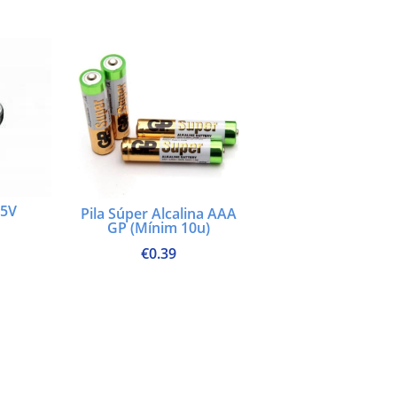
,5V
Pila Súper Alcalina AAA
GP (Mínim 10u)
€
0.39