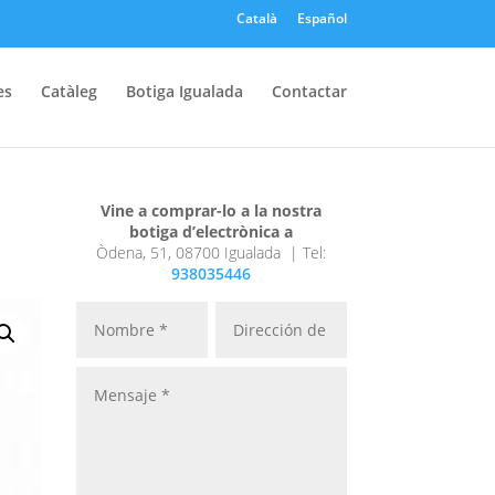
Català
Español
es
Catàleg
Botiga Igualada
Contactar
Vine a comprar-lo a la nostra
botiga d’electrònica a
Òdena, 51, 08700 Igualada |
Tel:
938035446