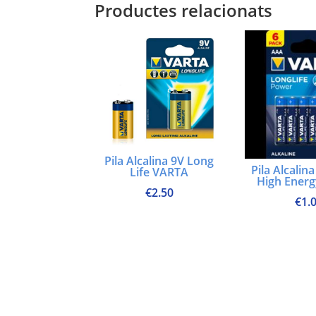
Productes relacionats
Pila Alcalina 9V Long
Pila Alcalin
Life VARTA
High Ener
€
2.50
€
1.