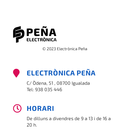
© 2023 Electrònica Peña
ELECTRÒNICA PEÑA

C/ Òdena, 51 , 08700 Igualada
Tel:
938 035 446
HORARI

De dilluns a divendres de 9 a 13 i de 16 a
20 h.