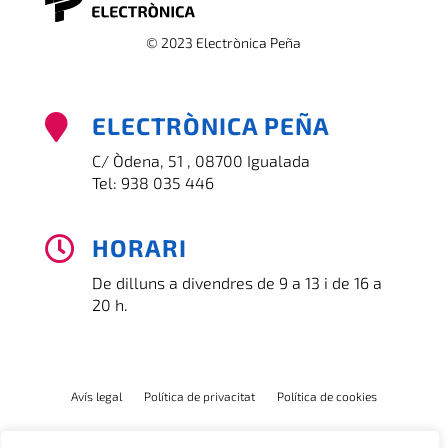
© 2023 Electrònica Peña
ELECTRÒNICA PEÑA

C/ Òdena, 51 , 08700 Igualada
Tel:
938 035 446
HORARI

De dilluns a divendres de 9 a 13 i de 16 a
20 h.
Avís legal
Política de privacitat
Política de cookies