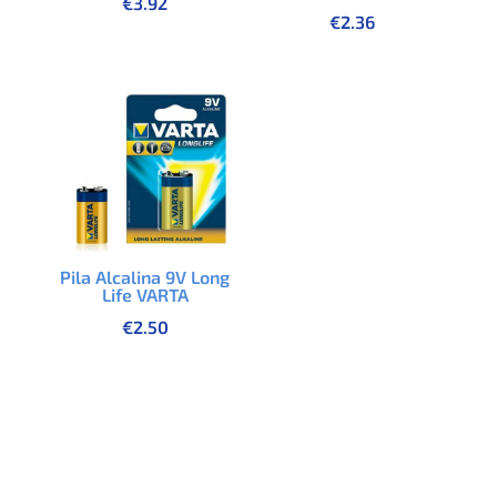
€
3.92
€
2.36
Pila Alcalina 9V Long
Life VARTA
€
2.50