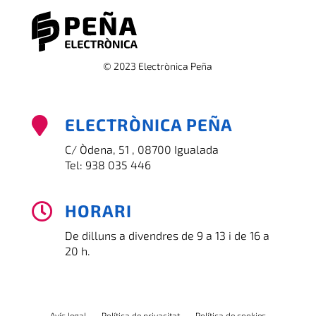
© 2023 Electrònica Peña
ELECTRÒNICA PEÑA

C/ Òdena, 51 , 08700 Igualada
Tel:
938 035 446
HORARI

De dilluns a divendres de 9 a 13 i de 16 a
20 h.
Avís legal
Política de privacitat
Política de cookies