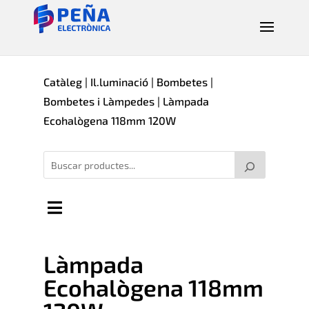
Catàleg
|
Il.luminació
|
Bombetes
|
Bombetes i Làmpedes
| Làmpada
Ecohalògena 118mm 120W
Làmpada
Ecohalògena 118mm