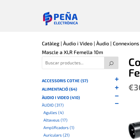
Catàleg
|
Àudio i Video
|
Àudio
|
Connexions
Mascle a XLR Femella 10m
Co
Fe
ACCESSORIS COTXE (57)
€
3
ALIMENTACIÓ (64)
ÀUDIO I VIDEO (410)
ÀUDIO (317)
Agulles (4)
Altaveus (17)
Amplificadors (1)
Auriculars (21)