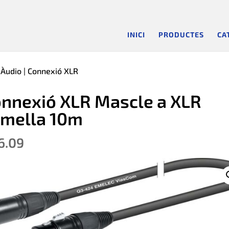
INICI
PRODUCTES
CA
 Àudio
| Connexió XLR
nnexió XLR Mascle a XLR
mella 10m
6.09