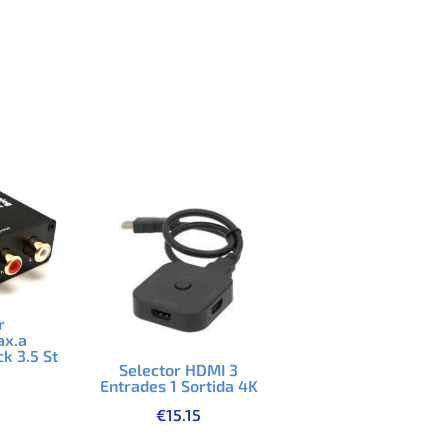
r
ax.a
k 3.5 St
Selector HDMI 3
Entrades 1 Sortida 4K
€
15.15