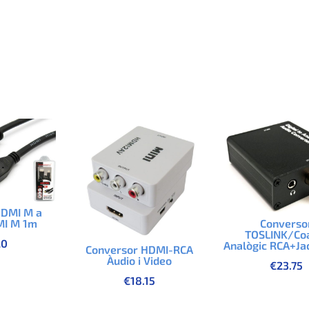
HDMI M a
Converso
MI M 1m
TOSLINK/Co
20
Analògic RCA+Jac
Conversor HDMI-RCA
Àudio i Video
€
23.75
€
18.15