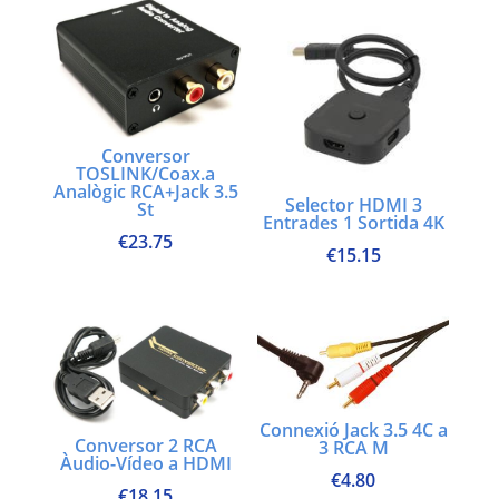
Conversor
TOSLINK/Coax.a
Analògic RCA+Jack 3.5
Selector HDMI 3
St
Entrades 1 Sortida 4K
€
23.75
€
15.15
Connexió Jack 3.5 4C a
Conversor 2 RCA
3 RCA M
Àudio-Vídeo a HDMI
€
4.80
€
18.15